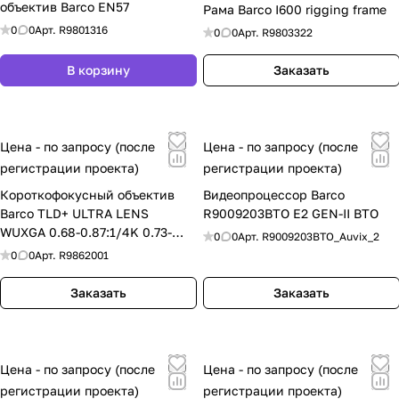
объектив Barco EN57
Рама Barco I600 rigging frame
Аудиосистемы, усилители и коммутация
0
0
Арт.
R9801316
0
0
Арт.
R9803322
Системы ITC
Biamp Audio
Системы Intrend
Системы DSProAudio
Усилители Kramer
В корзину
Заказать
Цена - по запросу (после
Цена - по запросу (после
регистрации проекта)
регистрации проекта)
Короткофокусный объектив
Видеопроцессор Barco
Barco TLD+ ULTRA LENS
R9009203BTO E2 GEN-II BTO
WUXGA 0.68-0.87:1/4K 0.73-
0
0
Арт.
R9009203BTO_Auvix_2
0.94:1
0
0
Арт.
R9862001
Заказать
Заказать
Цена - по запросу (после
Цена - по запросу (после
регистрации проекта)
регистрации проекта)