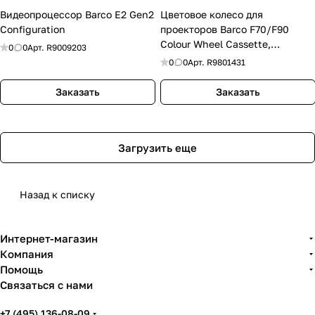
Видеопроцессор Barco E2 Gen2
Цветовое колесо для
Configuration
проекторов Barco F70/F90
Colour Wheel Cassette,
0
0
Арт.
R9009203
Brightness
0
0
Арт.
R9801431
Заказать
Заказать
Загрузить еще
Назад к списку
Интернет-магазин
Компания
Помощь
Связаться с нами
+7 (495) 136-08-09