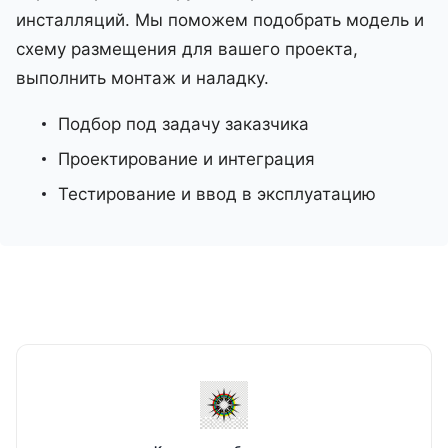
картинку, а работать как критически важная
инсталляций. Мы поможем подобрать модель и
часть визуальной инфраструктуры.
схему размещения для вашего проекта,
Переговорные и конференц-залы
Для пространств, где особенно важны
выполнить монтаж и наладку.
удобство совместной работы и качественное
Подбор под задачу заказчика
отображение контента.
Диспетчерские и контрольные центры
Проектирование и интеграция
Для объектов, где визуальная информация
Тестирование и ввод в эксплуатацию
используется как рабочий инструмент и
система работает в интенсивном режиме.
Медицинские пространства
Для сценариев, где особенно важны
точность изображения, надежность
оборудования и корректная визуализация
данных.
Корпоративные и общественные объекты
Для холлов, клиентских зон и
административных пространств, где нужна
технологичная визуальная среда.