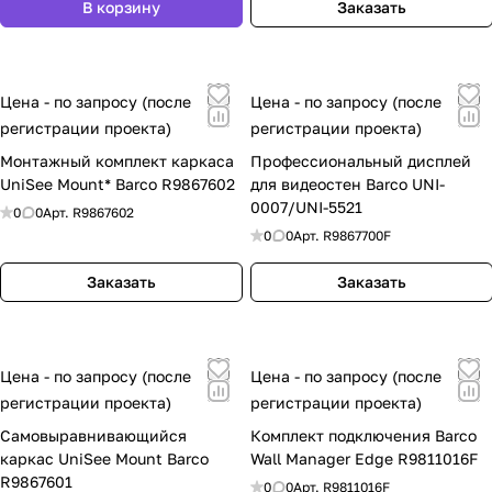
В корзину
Заказать
узнаваемости бренда.
04
Архитектурный подход
Если проект включает несколько зон,
Цена - по запросу (после
Цена - по запросу (после
подбирайте решение сразу как часть общей
регистрации проекта)
регистрации проекта)
архитектуры.
Монтажный комплект каркаса
Профессиональный дисплей
Нужно подобрать Barco под объект в
UniSee Mount* Barco R9867602
для видеостен Barco UNI-
Москве?
0007/UNI-5521
0
0
Арт.
R9867602
Опишите тип помещения, задачу
0
0
Арт.
R9867700F
визуализации, требования к изображению и
Заказать
Заказать
существующую AV-инфраструктуру.
Специалисты «Аудиосайта» помогут
подобрать проекторы, видеостены, дисплеи
и системы совместной работы Barco для
Цена - по запросу (после
Цена - по запросу (после
вашего проекта.
регистрации проекта)
регистрации проекта)
Запросить подбор
Самовыравнивающийся
Комплект подключения Barco
каркас UniSee Mount Barco
Wall Manager Edge R9811016F
Часто задаваемые вопросы по Barco
R9867601
0
0
Арт.
R9811016F