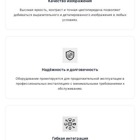
Качество изображения
Почему Barco выбирают в Москве
Высокая яркость, контраст и точная цветопередача позволяют
Подходит для переговорных, диспетчерских,
добиваться выразительного и деталированного изображения в любых
медицинских и корпоративных объектов.
условиях.
Уместен для видеостен, проекторов,
профессиональных дисплеев и систем
совместной работы.
Практичен для объектов, где важны
стабильность, яркость и качество визуальной
подачи.
Надёжность и долговечность
Удобен для интеграции в комплексные AV- и
мультимедийные проекты.
Оборудование проектируется для продолжительной эксплуатации в
профессиональных инсталляциях с минимальными требованиями к
Обеспечивает долговечность и надежность
обслуживанию.
при интенсивной эксплуатации.
Поставка с консультацией по подбору и
интеграции.
Для каких задач подходит Barco
Решения Barco применяются там, где
визуальное оборудование влияет на рабочие
процессы, принятие решений и качество
Гибкая интеграция