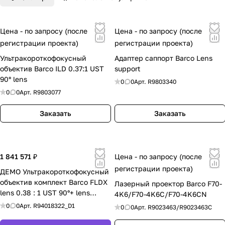
в Москвы с консульта
цией до оформления.
Как выбрать Barco в Москве
Цена - по запросу (после
Цена - по запросу (после
Выбор оборудования Barco стоит начинать с
регистрации проекта)
регистрации проекта)
задачи, а не с конкретной модели.
Ультракороткофокусный
Адаптер саппорт Barco Lens
01
объектив Barco ILD 0.37:1 UST
support
Определить задачу
90° lens
0
0
Арт.
R9803340
Переговорная, видеостена, проекторная
0
0
Арт.
R9803077
система, диспетчерская, медицинская
Заказать
Заказать
визуализация или корпоративный объект.
02
Уточнить требования
Яркость, формат изображения, режим
1 841 571 ₽
Цена - по запросу (после
эксплуатации и интеграция с текущей AV-
регистрации проекта)
ДЕМО Ультракороткофокусный
средой.
объектив комплект Barco FLDX
Лазерный проектор Barco F70-
03
lens 0.38 : 1 UST 90°+ lens
4K6/F70-4K6C/F70-4K6CN
Сравнивать по сценарию
support + F80 Lens adapter
0
0
Арт.
R94018322_D1
0
0
Арт.
R9023463/R9023463С
Сравнивайте оборудование по реальному
сценарию использования, а не только по