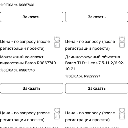
Для каких объектов чаще всего выбирают
0
0
Арт.
R9867601
Barco?
Чаще всего бренд рассматривают для
Заказать
Заказать
переговорных, диспетчерских, проекторных
инсталляций, видеостен, медицинских и
корпоративных пространств.
Barco подходит только для крупных
Цена - по запросу (после
Цена - по запросу (после
проектов?
регистрации проекта)
регистрации проекта)
Нет. Решения бренда востребованы и в
Монтажный комплект
Длиннофокусный объектив
отдельных переговорных комнатах, и в более
видеостены Barco R9867740
Barco TLD+ Lens 7.5-11.2/6.92-
масштабных инфраструктурных объектах.
10.21
0
0
Арт.
R9867740
Можно ли заказать Barco в Москве с
0
0
Арт.
R9829997
подбором?
Заказать
Заказать
Да. В «Аудиосайте» можно подобрать
решение Barco под ваш объект и оформить
поставку в Москвы.
Связанные брендовые и продуктовые
Цена - по запросу (после
Цена - по запросу (после
страницы
регистрации проекта)
регистрации проекта)
Для комплексного оснащения объекта