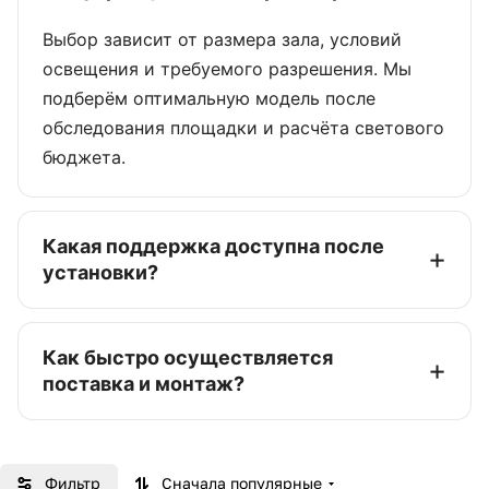
ь целостной визуальн
Выбор зависит от размера зала, условий
ой инфраструктуры,
освещения и требуемого разрешения. Мы
а не как отдельную п
подберём оптимальную модель после
озицию.
обследования площадки и расчёта светового
Снижение риска оши
бюджета.
бки
Меньше шансов выбр
Какая поддержка доступна после
ать неподходящее ре
установки?
шение по сценарию п
рименения, формату
помещения и нагрузк
Как быстро осуществляется
е.
поставка и монтаж?
Поставка в регион
Удобный заказ Barco
Фильтр
Сначала популярные