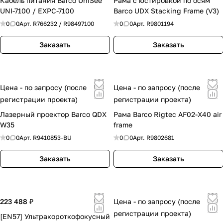
Кабель питания Barco UniSee
Рама с юстировкой по осям
можно сразу перейти к смежным решениям:
UNI-7100 / EXPC-7100
Barco UDX Stacking Frame (V3)
профессиональным дисплеям, LED-экранам,
0
0
Арт.
R766232 / R98497100
0
0
Арт.
R9801194
проекционному оборудованию,
видеоконференцсвязи, аудиосистемам,
Заказать
Заказать
усилителям и AV-коммутации.
Профессиональные дисплеи
Профессиональные дисплеи Philips
Дисплеи
Lumien
Дисплеи Dahua Technology
Дисплеи
Цена - по запросу (после
Цена - по запросу (после
Nextouch
Дисплеи Barco
Дисплеи Panasonic
регистрации проекта)
регистрации проекта)
LED-экраны и видеостены
Лазерный проектор Barco QDX
Рама Barco Rigtec AF02-X40 air
LED-экраны Samsung
LED-экраны LG
LED-
W35
frame
экраны QSTECH
LED-экраны Absen
LED-
0
0
Арт.
R9410853-BU
0
0
Арт.
R9802681
экраны Leyard
Заказать
Заказать
Проекторы
Проекторы Optoma
Проекторы InFocus
Проекторы LG
Проекторы Panasonic
Видеоконференцсвязь
223 488 ₽
Цена - по запросу (после
ВКС Panasonic
ВКС IconBIT
ВКС InfoBIT
ВКС
регистрации проекта)
[EN57] Ультракороткофокусный
ITC
ВКС Numark