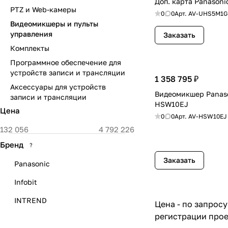
Доп. карта Panason
PTZ и Web-камеры
0
0
Арт.
AV-UHS5M1G
Видеомикшеры и пульты
управления
Заказать
Комплекты
Программное обеспечение для
устройств записи и трансляции
1 358 795 ₽
Аксессуары для устройств
Видеомикшер Panaso
записи и трансляции
HSW10EJ
Цена
0
0
Арт.
AV-HSW10EJ
Бренд
?
Заказать
Panasonic
Infobit
INTREND
Цена - по запросу
регистрации прое