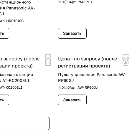
истанционного
0
0
Арт.
RM-IP10
ия Panasonic AK-
GJ
AK-HRP1010GJ
ть
Заказать
по запросу (после
Цена - по запросу (после
ации проекта)
регистрации проекта)
базовая станция
Пульт управления Panasonic AW-
c AT-KC200EL1
RP60GJ
AT-KC200EL1
0
0
Арт.
AW-RP60GJ
ть
Заказать