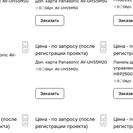
ic AV-UHS5M1G
Доп. карта Panasonic AV-UHS5M5G
0
0
Арт.
0
0
Арт.
AV-UHS5M5G
Заказать
Заказа
Цена - по запросу (после
Цена - 
регистрации проекта)
регистр
nic AV-
Доп. карта Panasonic AV-UHS5M2G
Панель д
управлен
0
0
Арт.
AV-UHS5M2G
HRP250G
0
0
Арт.
Заказать
Заказа
 (после
Цена - по запросу (после
Цена - 
кта)
регистрации проекта)
регистр