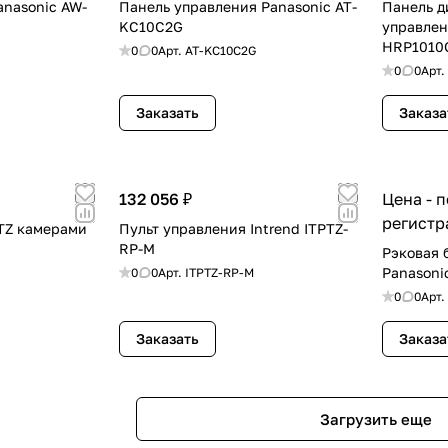
anasonic AW-
Панель управления Panasonic AT-
Панель д
KC10C2G
управлен
HRP1010
0
0
Арт.
AT-KC10C2G
0
0
Арт.
Заказать
Заказа
132 056 ₽
Цена - 
регистр
TZ камерами
Пульт управления Intrend ITPTZ-
RP-M
Рэковая 
Panasoni
0
0
Арт.
ITPTZ-RP-M
0
0
Арт.
Заказать
Заказа
Загрузить еще