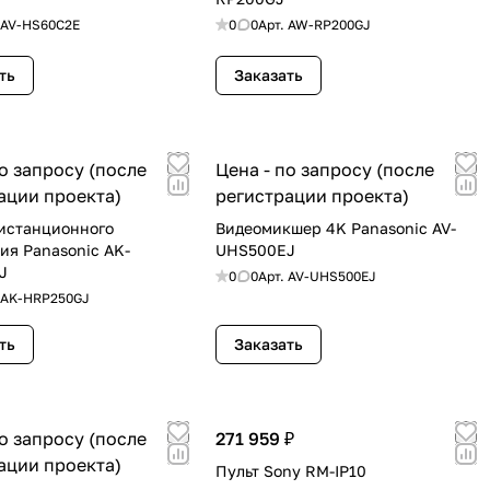
AV-HS60C2E
0
0
Арт.
AW-RP200GJ
ть
Заказать
по запросу (после
Цена - по запросу (после
ации проекта)
регистрации проекта)
истанционного
Видеомикшер 4K Panasonic AV-
ия Panasonic AK-
UHS500EJ
J
0
0
Арт.
AV-UHS500EJ
AK-HRP250GJ
ть
Заказать
по запросу (после
271 959 ₽
ации проекта)
Пульт Sony RM-IP10