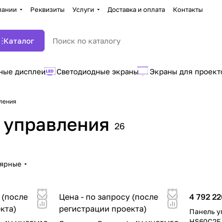
пании
Реквизиты
Услуги
Доставка и оплата
Контакты
Каталог
ные дисплеи
Светодиодные экраны
Экраны для проект
ления
 управления
26
лярные
 (после
Цена - по запросу (после
4 792 22
кта)
регистрации проекта)
Панель у
HS60C2E