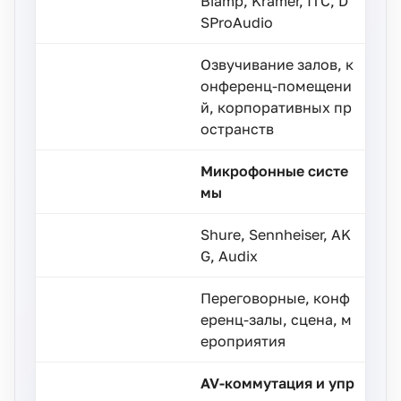
Biamp, Kramer, ITC, D
SProAudio
Озвучивание залов, к
онференц-помещени
й, корпоративных пр
остранств
Микрофонные систе
мы
Shure, Sennheiser, AK
G, Audix
Переговорные, конф
еренц-залы, сцена, м
ероприятия
AV-коммутация и упр