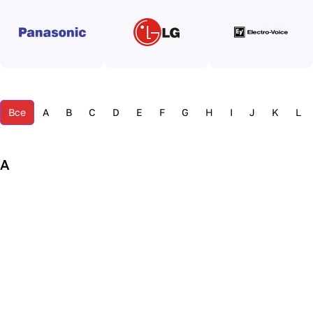
Все
A
B
C
D
E
F
G
H
I
J
K
L
A