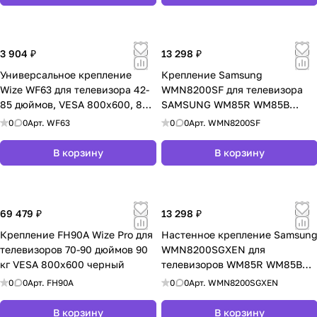
3 904 ₽
13 298 ₽
Универсальное крепление
Крепление Samsung
Wize WF63 для телевизора 42-
WMN8200SF для телевизора
85 дюймов, VESA 800x600, 80
SAMSUNG WM85R WM85B
кг, черное
QM85R-B
0
0
Арт.
WF63
0
0
Арт.
WMN8200SF
В корзину
В корзину
69 479 ₽
13 298 ₽
Крепление FH90A Wize Pro для
Настенное крепление Samsun
телевизоров 70-90 дюймов 90
WMN8200SGXEN для
кг VESA 800x600 черный
телевизоров WM85R WM85B
QM85R-B QM98T-B
0
0
Арт.
FH90A
0
0
Арт.
WMN8200SGXEN
В корзину
В корзину