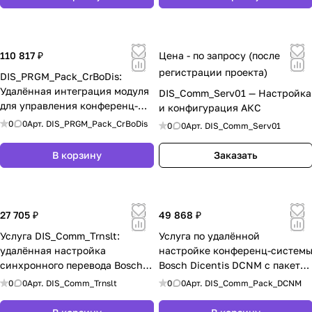
110 817 ₽
Цена - по запросу (после
регистрации проекта)
DIS_PRGM_Pack_CrBoDis:
Удалённая интеграция модуля
DIS_Comm_Serv01 — Настройка
для управления конференц-
и конфигурация АКС
системой Bosch Dicentis DCNM
0
0
Арт.
DIS_PRGM_Pack_CrBoDis
0
0
Арт.
DIS_Comm_Serv01
по WSS для Crestron
В корзину
Заказать
27 705 ₽
49 868 ₽
Услуга DIS_Comm_Trnslt:
Услуга по удалённой
удалённая настройка
настройке конференц-систем
синхронного перевода Bosch
Bosch Dicentis DCNM с пакето
Dicentis DCNM
DIS_Comm_Pack_DCNM
0
0
Арт.
DIS_Comm_Trnslt
0
0
Арт.
DIS_Comm_Pack_DCNM
(Базовый, Идентификация,
Голосование)