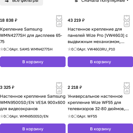
Все фильтры
Сначала популярные
18 838 ₽
43 219 ₽
Крепление Samsung
Настенное крепление для
WMN4277SH для дисплеев 65-
панелей Wize Pro [VW46G3] с
75
выдвижным механизмом,
настенная пластина
0
0
Арт.
SAMS WMN4277SH
0
0
Арт.
VW46G3RU_P10
920х220х26 мм, тех-гия push
in-pop out,55 86, регу-ка
В корзину
В корзину
глубины, Max VESA 800x400
мм, до 68 кг, расстояние от
стены 10-27 см, верт-ое/
горизонт-ое выравн-ие, защ
3 325 ₽
2 218 ₽
Настенное крепление Samsung
Универсальное настенное
WMN9500SD/EN VESA 900x600
крепление Wize WF55 для
для видеоэкранов
телевизоров 32-80 дюймов,
VESA до 600x400, нагрузка 50
0
0
Арт.
WMN9500SD/EN
0
0
Арт.
WF55
кг
В корзину
В корзину