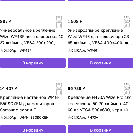
887 ₽
1 508 ₽
Универсальное крепление
Универсальное крепление
Wize WF43F для телевизора 10-
Wize WF46 для телевизора 23-
37 дюймов, VESA 200x200,
65 дюймов, VESA 400x400, до
черное
45 кг, черное
0
0
Арт.
WF43F
0
0
Арт.
WF46
В корзину
В корзину
14 407 ₽
66 728 ₽
Крепление настенное WMN-
Крепление FH70A Wize Pro для
B50SCXEN для мониторов
телевизора 50-70 дюймов, 40-
Samsung серии C
60 кг, VESA 800x600, черный
0
0
Арт.
WMN-B50SCXEN
0
0
Арт.
FH70A
В корзину
В корзину