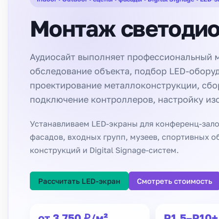
Монтаж светодио
Аудиосайт выполняет профессиональный м
обследование объекта, подбор LED-оборуд
проектирование металлоконструкции, сбо
подключение контроллеров, настройку из
Устанавливаем LED-экраны для конференц-залов
фасадов, входных групп, музеев, спортивных о
конструкций и Digital Signage-систем.
Рассчитать LED-экран
Смотреть стоимость
от 3 750 ₽/м²
P1.5–P10+