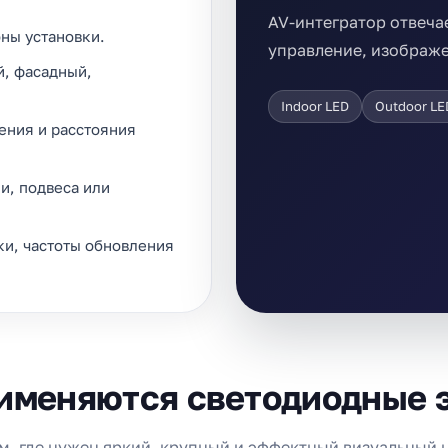
AV-интегратор отвечае
ны установки.
управление, изображе
й, фасадный,
Indoor LED
Outdoor LE
ения и расстояния
и, подвеса или
ки, частоты обновления
рименяются светодиодные 
м, где нужен яркий, крупный и эффектный визуальный 