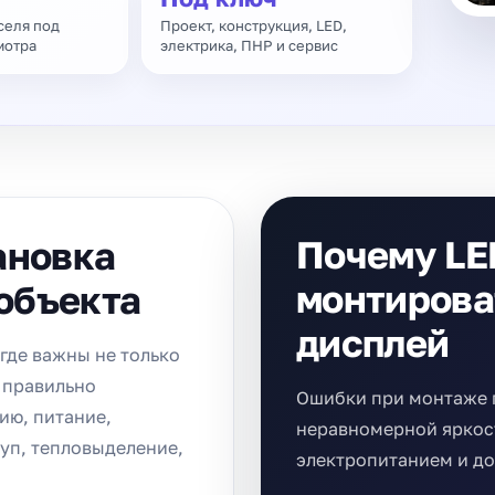
селя под
Проект, конструкция, LED,
мотра
электрика, ПНР и сервис
Почему LE
ановка
монтирова
 объекта
дисплей
где важны не только
 правильно
Ошибки при монтаже п
ию, питание,
неравномерной яркост
уп, тепловыделение,
электропитанием и до