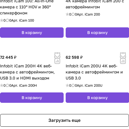
Infobit iCam 100: All-In-One
4K камера Infobit iCam 200 с
камера с 110° HOV и 360°
автофреймингом
спикерфоном
0
0
Арт.
iCam 200
0
0
Арт.
iCam 100
В корзину
В корзину
72 445 ₽
62 598 ₽
Infobit iCam 200H 4K веб-
Infobit iCam 200U 4K веб-
камера с автофреймингом,
камера с автофреймингом и
USB 3.0 и HDMI выходом
USB 3.0
0
0
Арт.
iCam 200H
0
0
Арт.
iCam 200U
В корзину
В корзину
Загрузить еще