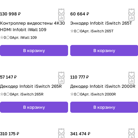
130 998 ₽
60 664 ₽
Контроллер видеостены 4K30
Энкодер Infobit iSwitch 265T
HDMI Infobit iWall 109
0
0
Арт.
iSwitch 265T
0
0
Арт.
iWall 109
В корзину
В корзину
57 147 ₽
110 777 ₽
Декодер Infobit iSwitch 265R
Декодер Infobit iSwitch 2000R
0
0
Арт.
iSwitch 265R
0
0
Арт.
iSwitch 2000R
В корзину
В корзину
310 175 ₽
341 474 ₽