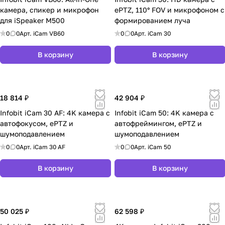
камера, спикер и микрофон
ePTZ, 110° FOV и микрофоном с
для iSpeaker M500
формированием луча
0
0
Арт.
iCam VB60
0
0
Арт.
iCam 30
В корзину
В корзину
18 814 ₽
42 904 ₽
Infobit iCam 30 AF: 4K камера с
Infobit iCam 50: 4K камера с
автофокусом, ePTZ и
автофреймингом, ePTZ и
шумоподавлением
шумоподавлением
0
0
Арт.
iCam 30 AF
0
0
Арт.
iCam 50
В корзину
В корзину
50 025 ₽
62 598 ₽