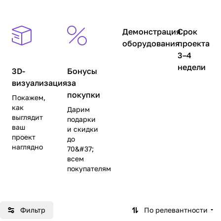
Демонстрация
Срок
оборудования
проекта
3–4
недели
3D-
Бонусы
визуализация
за
покупки
Покажем,
как
Дарим
выглядит
подарки
ваш
и скидки
проект
до
наглядно
70&#37;
всем
покупателям
Фильтр
По релевантности