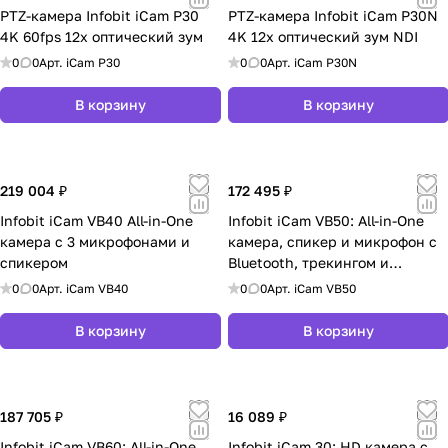
PTZ-камера Infobit iCam P30
PTZ-камера Infobit iCam P30N
4K 60fps 12x оптический зум
4K 12x оптический зум NDI
0
0
Арт.
iCam P30
0
0
Арт.
iCam P30N
В корзину
В корзину
219 004 ₽
172 495 ₽
Infobit iCam VB40 All-in-One
Infobit iCam VB50: All-in-One
камера с 3 микрофонами и
камера, спикер и микрофон с
спикером
Bluetooth, трекингом и
автофреймингом
0
0
Арт.
iCam VB40
0
0
Арт.
iCam VB50
В корзину
В корзину
187 705 ₽
16 089 ₽
Infobit iCam VB60: All-in-One
Infobit iCam 30: HD камера с