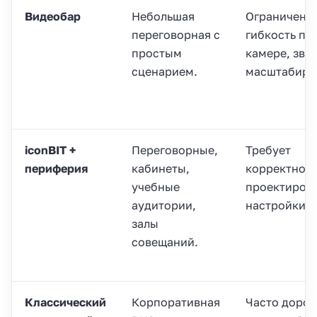
Видеобар
Небольшая
Ограниченн
переговорная с
гибкость по
простым
камере, звук
сценарием.
масштабиро
iconBIT +
Переговорные,
Требует
периферия
кабинеты,
корректног
учебные
проектиров
аудитории,
настройки.
залы
совещаний.
Классический
Корпоративная
Часто дорож