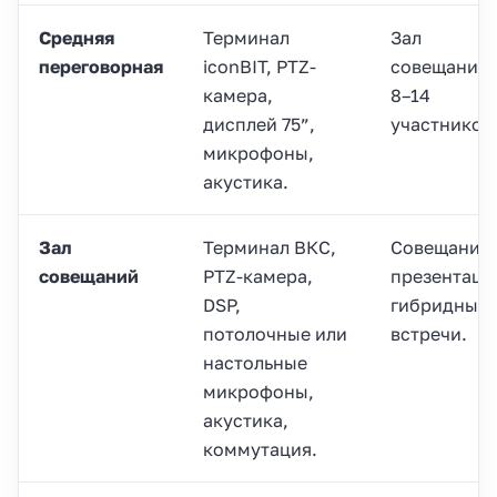
Средняя
Терминал
Зал
переговорная
iconBIT, PTZ-
совещаний 
камера,
8–14
дисплей 75”,
участников
микрофоны,
акустика.
Зал
Терминал ВКС,
Совещания,
совещаний
PTZ-камера,
презентаци
DSP,
гибридные
потолочные или
встречи.
настольные
микрофоны,
акустика,
коммутация.