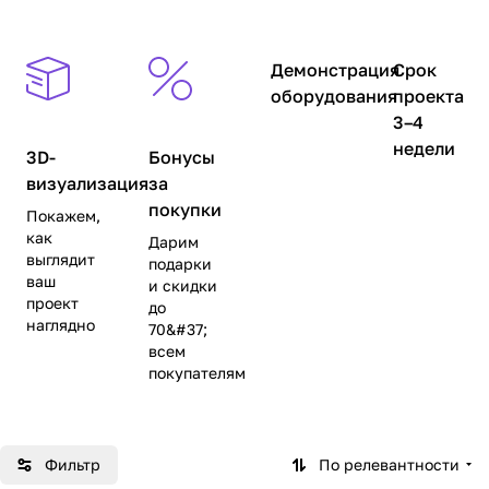
Демонстрация
Срок
оборудования
проекта
3–4
недели
3D-
Бонусы
визуализация
за
покупки
Покажем,
как
Дарим
выглядит
подарки
ваш
и скидки
проект
до
наглядно
70&#37;
всем
покупателям
Фильтр
По релевантности