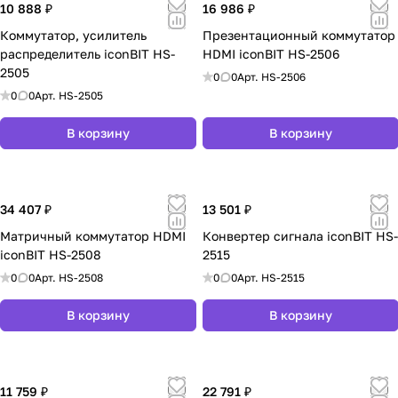
10 888 ₽
16 986 ₽
Коммутатор, усилитель
Презентационный коммутатор
распределитель iconBIT HS-
HDMI iconBIT HS-2506
2505
0
0
Арт.
HS-2506
0
0
Арт.
HS-2505
В корзину
В корзину
34 407 ₽
13 501 ₽
Матричный коммутатор HDMI
Конвертер сигнала iconBIT HS-
iconBIT HS-2508
2515
0
0
Арт.
HS-2508
0
0
Арт.
HS-2515
В корзину
В корзину
11 759 ₽
22 791 ₽