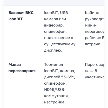
Базовая ВКС
iconBIT, USB-
Кабинет
iconBIT
камера или
руководите
видеобар,
мини-
спикерфон,
переговорн
подключение к
рабочие ВК
существующему
встречи.
дисплею.
Малая
Терминал
Переговорн
переговорная
iconBIT, камера,
на 4–8
дисплей 55–65”,
участников
спикерфон,
HDMI/USB-
коммутация,
настройка.