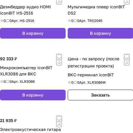
Деэмбеддер аудио HDMI
Мультимедиа плеер iconBIT
iconBIT HS-2516
DS2
0
0
Арт.
HS-2516
0
0
Арт.
TRS2045
В корзину
В корзину
92 333 ₽
Цена - по запросу (после
регистрации проекта)
Микрокомпьютер iconBIT
XLR3086 для ВКС
ВКС-терминал iconBIT
0
0
Арт.
XLR3086
0
0
Арт.
XLR3086W
В корзину
Заказать
21 935 ₽
Электроакустическая гитара