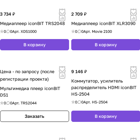
3 734 ₽
2 709 ₽
Медиаплеер iconBIT TRS2048
Медиаплеер iconBIT XLR3090
0
0
Арт.
XDS1000
0
0
Арт.
Movie 2100
В корзину
В корзину
Цена - по запросу (после
9 146 ₽
регистрации проекта)
Коммутатор, усилитель
распределитель HDMI iconBIT
Мультимедиа плеер iconBIT
HS-2504
DS1
0
0
Арт.
HS-2504
0
0
Арт.
TRS2044
Заказать
В корзину