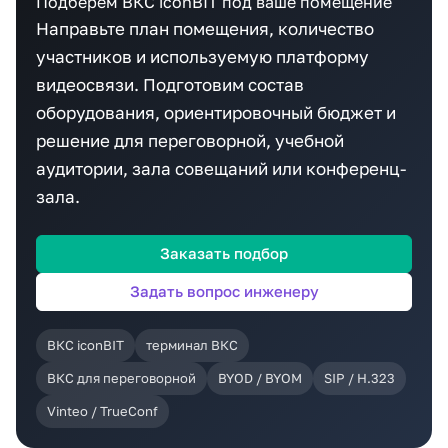
Подберём ВКС iconBIT под ваше помещение
Направьте план помещения, количество
участников и используемую платформу
видеосвязи. Подготовим состав
оборудования, ориентировочный бюджет и
решение для переговорной, учебной
аудитории, зала совещаний или конференц-
зала.
Заказать подбор
Задать вопрос инженеру
ВКС iconBIT
терминал ВКС
ВКС для переговорной
BYOD / BYOM
SIP / H.323
Vinteo / TrueConf