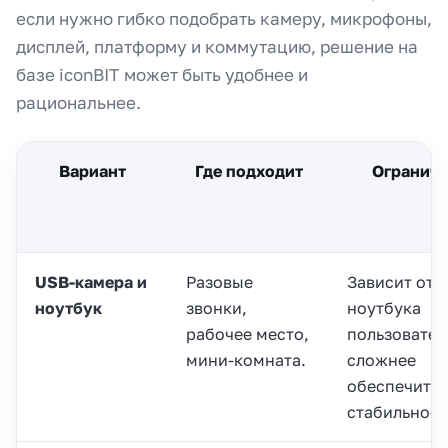
если нужно гибко подобрать камеру, микрофоны,
дисплей, платформу и коммутацию, решение на
базе iconBIT может быть удобнее и
рациональнее.
Вариант
Где подходит
Огранич
USB-камера и
Разовые
Зависит от
ноутбук
звонки,
ноутбука
рабочее место,
пользовател
мини-комната.
сложнее
обеспечить
стабильност