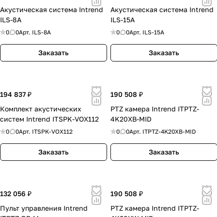
Акустическая система Intrend
Акустическая система Intrend
Для систем, где требуется надежная
ILS-8A
ILS-15A
маршрутизация сигналов, управление
0
0
Арт.
ILS-8A
0
0
Арт.
ILS-15A
источниками и распределение контента.
Образовательные пространства
Заказать
Заказать
Для учебных аудиторий, лекционных залов и
гибридных форматов обучения с AV-
поддержкой.
Трансляция и запись
194 837 ₽
190 508 ₽
Для проектов, где важны стабильная
Комплект акустических
PTZ камера Intrend ITPTZ-
трансляция, запись контента и интеграция с
систем Intrend ITSPK-VOX112
4K20XB-MID
медиасистемами.
0
0
Арт.
ITSPK-VOX112
0
0
Арт.
ITPTZ-4K20XB-MID
Почему выбирают INTREND в Москве
Широкий проектный профиль — бренд
Заказать
Заказать
уместен для аудио, AV-коммутации,
управления и conferencing.
Подходит для интеграционных задач —
132 056 ₽
190 508 ₽
удобно использовать в составе системного
Пульт управления Intrend
решения.
PTZ камера Intrend ITPTZ-