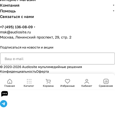
ешение под существу
Компания
ющую или проектиру
Помощь
емую инфраструктур
Связаться с нами
у.
+7 (495) 136-08-09
msk@audiosite.ru
Поставка в регион
Москва, Ленинский проспект, 29, стр. 2
Удобно для клиентов
Подписаться
на новости и акции
и интеграторов из М
осквы.
© 2020-2026 Audiosite мультимедийные решения
Ориентация на реаль
Конфиденциальность
Оферта
ную эксплуатацию
Главная
Каталог
Корзина
Избранные
Кабинет
Сравнение
Подбираем оборудо
вание под практичес
кие условия работы.
Как выбрать INTREND в Москве
Выбор оборудования INTREND стоит