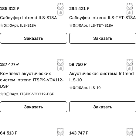
Подбор решений для аудио, AV-коммутации,
управления и конференц-связи.
185 312 ₽
294 421 ₽
Помощь в выборе оборудования для
Сабвуфер Intrend ILS-S18A
Сабвуфер Intrend ILS-TET-S18A
корпоративных, учебных и общественных
0
0
Арт.
ILS-S18A
0
0
Арт.
ILS-TET-S18A
объектов.
Интеграция в существующую AV-
Заказать
Заказать
инфраструктуру или новый проект.
Поставка оборудования для объекта в
Москве.
187 477 ₽
59 750 ₽
Получить консультацию
Комплект акустических
Акустическая система Intrend
INTREND в
Москве
— это выбор для проектов,
систем Intrend ITSPK-VOX112-
ILS-10
где важны надежность, системный подход и
DSP
0
0
Арт.
ILS-10
удобная интеграция аудио- и AV-решений в
0
0
Арт.
ITSPK-VOX112-DSP
единый комплекс.
Конференц-залы и переговорные
Заказать
Заказать
Для пространств, где важны качественная
передача речи, управление системой и
удобство работы участников.
64 513 ₽
143 747 ₽
AV-коммутация и управление