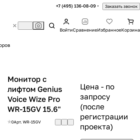
+7 (495) 136-08-09
Заказать звонок
Войти
Сравнение
Избранное
Корзина
оров
Монитор с
Цена - по
лифтом Genius
запросу
Voice Wize Pro
(после
WR-15GV 15.6"
регистрации
0
Арт.
WR-15GV
проекта)