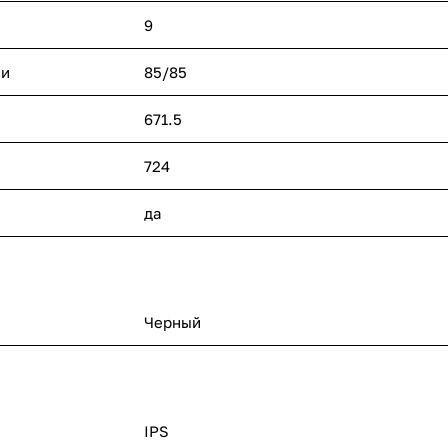
9
ли
85/85
671.5
724
да
Черный
IPS