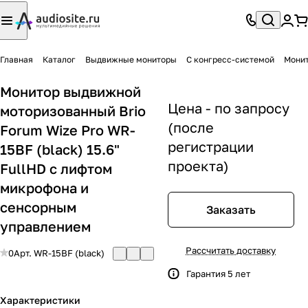
Главная
Каталог
Выдвижные мониторы
С конгресс-системой
Монит
Монитор выдвижной
Цена - по запросу
моторизованный Brio
(после
Forum Wize Pro WR-
регистрации
15BF (black) 15.6"
проекта)
FullHD с лифтом
микрофона и
сенсорным
Заказать
управлением
Рассчитать доставку
0
Арт.
WR-15BF (black)
Гарантия 5 лет
Характеристики