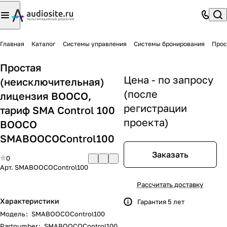
Главная
Каталог
Системы управления
Системы бронирования
Прос
Простая
Цена - по запросу
(неисключительная)
(после
лицензия BOOCO,
регистрации
тариф SMA Control 100
проекта)
BOOCO
SMABOOCOControl100
Заказать
0
Арт.
SMABOOCOControl100
Рассчитать доставку
Характеристики
Гарантия 5 лет
Модель
:
SMABOOCOControl100
Partnumber
:
SMABOOCOControl100