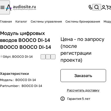
Главная
Каталог
Системы управления
Системы бронирования
Моду
Модуль цифровых
Цена - по запросу
вводов BOOCO DI-14
(после
BOOCO BOOCO DI-14
регистрации
0
Арт.
BOOCO DI-14
проекта)
Характеристики
Заказать
Модель
:
BOOCO DI-14
Partnumber
:
BOOCO DI-14
Рассчитать доставку
Гарантия 5 лет