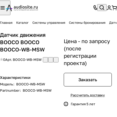
Главная
Каталог
Системы управления
Системы бронирования
Дат
Датчик движения
Цена - по запросу
BOOCO BOOCO
(после
BOOCO-WB-MSW
регистрации
0
Арт.
BOOCO-WB-MSW
проекта)
Характеристики
Заказать
Модель
:
BOOCO-WB-MSW
Partnumber
:
BOOCO-WB-MSW
Рассчитать доставку
Гарантия 5 лет