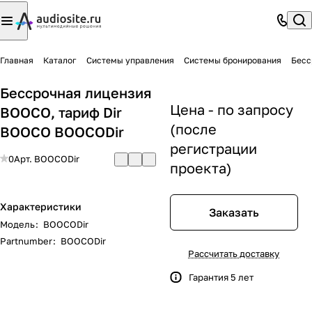
Главная
Каталог
Системы управления
Системы бронирования
Бесс
Бессрочная лицензия
Цена - по запросу
BOOCO, тариф Dir
(после
BOOCO BOOCODir
регистрации
0
Арт.
BOOCODir
проекта)
Характеристики
Заказать
Модель
:
BOOCODir
Partnumber
:
BOOCODir
Рассчитать доставку
Гарантия 5 лет