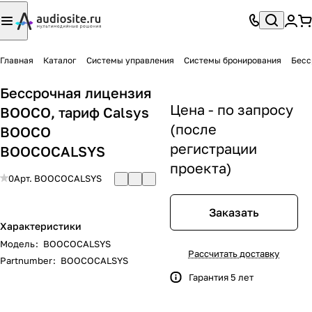
Главная
Каталог
Системы управления
Системы бронирования
Бесс
Бессрочная лицензия
Цена - по запросу
BOOCO, тариф Calsys
(после
BOOCO
регистрации
BOOCOCALSYS
проекта)
0
Арт.
BOOCOCALSYS
Заказать
Характеристики
Модель
:
BOOCOCALSYS
Рассчитать доставку
Partnumber
:
BOOCOCALSYS
Гарантия 5 лет