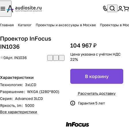
Главная
Каталог
Проекторы и аксессуары в Москве
Проекторы в Мо
Проектор InFocus
104 967 ₽
IN1036
Цена указана с учётом НДС
0
Арт.
IN1036
22%
В корзину
Характеристики
Технология
:
3xLCD
Разрешение
:
WXGA (1280*800)
Рассчитать доставку
Серия
:
Advanced 3LCD
Гарантия 5 лет
Яркость, lm
:
5000
Все характеристики