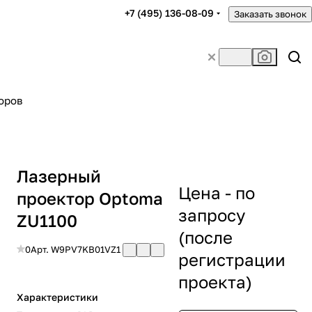
+7 (495) 136-08-09
Заказать звонок
оров
Лазерный
Цена - по
проектор Optoma
запросу
ZU1100
(после
0
Арт.
W9PV7KB01VZ1
регистрации
проекта)
Характеристики