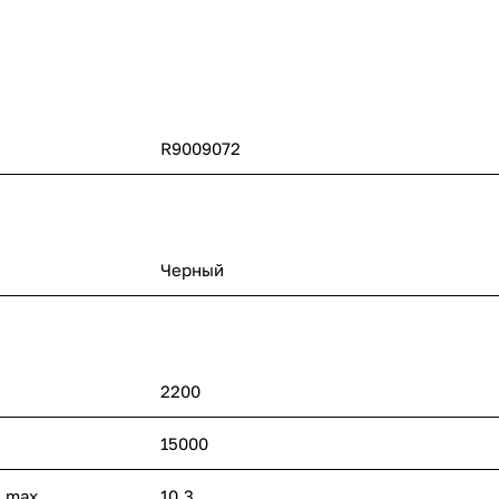
R9009072
Черный
2200
15000
 max
10.3