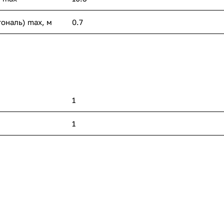
ональ) max, м
0.7
1
1