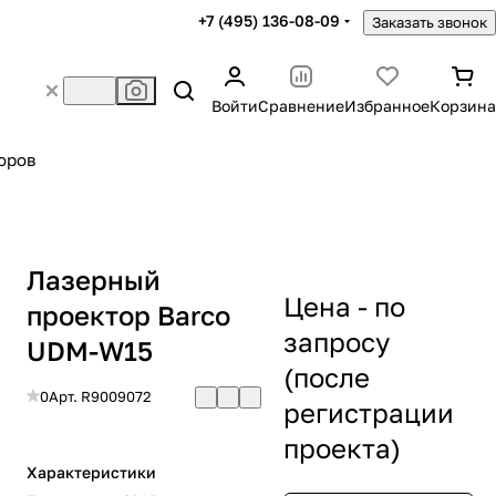
+7 (495) 136-08-09
Заказать звонок
Войти
Сравнение
Избранное
Корзина
оров
Лазерный
Цена - по
проектор Barco
запросу
UDM-W15
(после
0
Арт.
R9009072
регистрации
проекта)
Характеристики