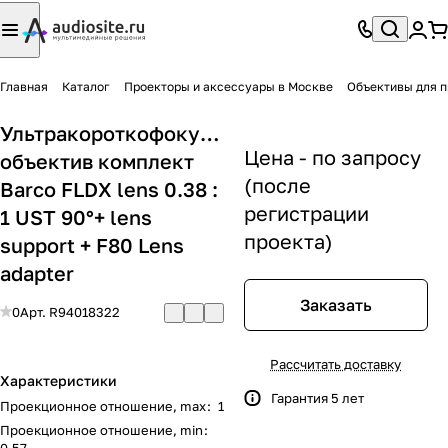
Главная
Каталог
Проекторы и аксессуары в Москве
Объективы для п
Ультракороткофокусный
Цена - по запросу
объектив комплект
(после
Barco FLDX lens 0.38 :
регистрации
1 UST 90°+ lens
проекта)
support + F80 Lens
adapter
Заказать
0
Арт.
R94018322
Рассчитать доставку
Характеристики
Гарантия 5 лет
Проекционное отношение, max
:
1
Проекционное отношение, min
: