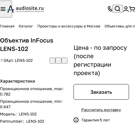
Главная
Каталог
Проекторы и аксессуары в Москве
Объективы для п
Объектив InFocus
Цена - по запросу
LENS-102
(после
0
Арт.
LENS-102
регистрации
проекта)
Характеристики
Проекционное отношение, max
:
Заказать
0.782
Проекционное отношение, min
:
0.647
Рассчитать доставку
Модель
:
LENS-102
Гарантия 5 лет
Partnumber
:
LENS-102