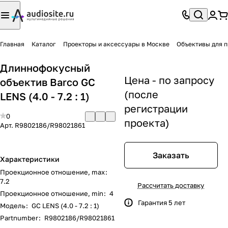
Главная
Каталог
Проекторы и аксессуары в Москве
Объективы для п
Длиннофокусный
Цена - по запросу
объектив Barco GC
(после
LENS (4.0 - 7.2 : 1)
регистрации
0
проекта)
Арт.
R9802186/R98021861
Заказать
Характеристики
Проекционное отношение, max
:
7.2
Рассчитать доставку
Проекционное отношение, min
:
4
Гарантия 5 лет
Модель
:
GC LENS (4.0 - 7.2 : 1)
Partnumber
:
R9802186/R98021861