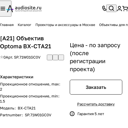
Главная
Каталог
Проекторы и аксессуары в Москве
Объективы для п
[A21] Объектив
Цена - по запросу
Optoma BX-CTA21
(после
0
Арт.
SP.71W01GC0V
регистрации
проекта)
Характеристики
Проекционное отношение, max
:
Заказать
2
Проекционное отношение, min
:
1.5
Рассчитать доставку
Модель
:
BX-CTA21
Гарантия 5 лет
Partnumber
:
SP.71W01GC0V