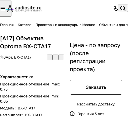
Главная
Каталог
Проекторы и аксессуары в Москве
Объективы для п
[A17] Объектив
Цена - по запросу
Optoma BX-CTA17
(после
0
Арт.
BX-CTA17
регистрации
проекта)
Характеристики
Проекционное отношение, max
:
Заказать
0.75
Проекционное отношение, min
:
0.65
Рассчитать доставку
Модель
:
BX-CTA17
Гарантия 5 лет
Partnumber
:
BX-CTA17