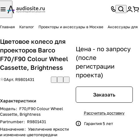
Главная
Каталог
Проекторы и аксессуары в Москве
Аксессуары для 
Цветовое колесо для
Цена - по запросу
проекторов Barco
(после
F70/F90 Colour Wheel
регистрации
Cassette, Brightness
проекта)
0
Арт.
R9801431
Заказать
Характеристики
Модель
:
F70/F90 Colour Wheel
Рассчитать доставку
Cassette, Brightness
Partnumber
:
R9801431
Гарантия 5 лет
Назначение
:
Увеличение яркости
и изменение цветопередачи