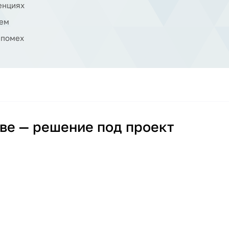
енциях
тем
 помех
ве — решение под проект
ть качество звука, удобство использования и надёжность. RELACART закрывает
х AV-решениях.
ы