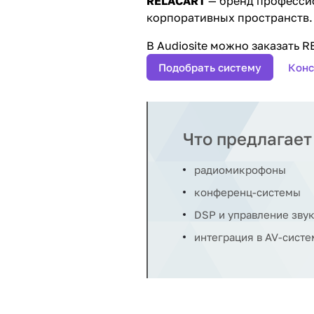
RELACART
— бренд профессионального 
корпоративных пространств.
В Audiosite можно заказать 
Подобрать систему
Конс
Что предлагае
радиомикрофоны
конференц-системы
DSP и управление зву
интеграция в AV-сист