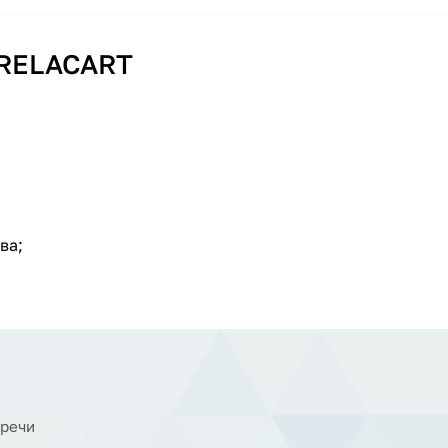
 RELACART
ва;
 речи