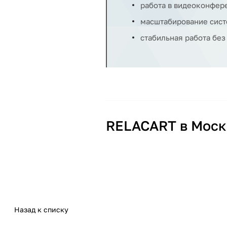
работа в видеоконфер
масштабирование сис
стабильная работа без
RELACART в Моск
Для переговорных и конференц-залов важно обеспечи
эти задачи в комплексны
Частые вопрос
Назад к списку