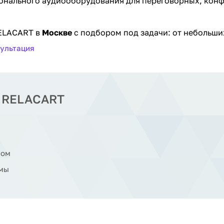
аудиооборудования для переговорных, конференц-залов, учебных аудиторий и
RELACART в
Москве
с подбором под задачи: от небольш
ультация
т RELACART
ком
емы