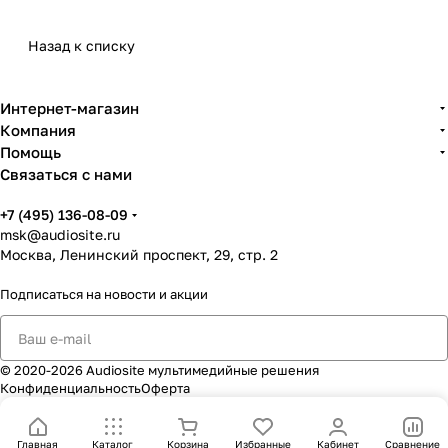
профессиональной консультацией,
подбором под стиль игры и доставкой в
Назад к списку
Москва.
Интернет-магазин
Компания
Почему LAVA привлекает
Помощь
музыкантов
Связаться с нами
Бренд LAVA ассоциируется с новым подходом к
+7 (495) 136-08-09
msk@audiosite.ru
музыкальным инструментам: эргономика,
Москва, Ленинский проспект, 29, стр. 2
современные материалы, встроенные функции,
удобство для сцены, дома, путешествий и
Подписаться
на новости и акции
творческой работы без лишних ограничений. Это
решение для тех, кто хочет не просто
инструмент, а более гибкую и вдохновляющую
© 2020-2026 Audiosite мультимедийные решения
музыкальную среду.
Конфиденциальность
Оферта
Что получает покупатель
Главная
Каталог
Корзина
Избранные
Кабинет
Сравнение