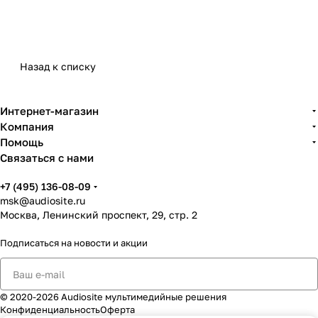
ALTO
— бренд профессионального
аудиооборудования для задач, где важны
мощность, надежность, удобство
эксплуатации и предсказуемый результат. В
Назад к списку
Москве решения ALTO используют для
ресторанов, магазинов, гостиниц, учебных
Интернет-магазин
пространств, корпоративных помещений,
Компания
небольших сцен, презентационных зон и
Помощь
мобильных event-комплектов.
Связаться с нами
«Аудиосайт» помогает подобрать
оборудование ALTO под конкретную задачу:
+7 (495) 136-08-09
msk@audiosite.ru
фоновое озвучивание, речь, музыка,
Москва, Ленинский проспект, 29, стр. 2
презентации, небольшая сцена или
мобильный комплект для мероприятий.
Подписаться
на новости и акции
Учитываем площадь помещения,
акустические условия, режим работы и
совместимость с существующей
© 2020-2026 Audiosite мультимедийные решения
аудиосистемой.
Конфиденциальность
Оферта