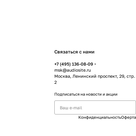
Заказать подбор
асты
Связаться с нами
нга, постпродакшна и критического
+7 (495) 136-08-09
msk@audiosite.ru
Москва, Ленинский проспект, 29, стр.
 даже в компактном рабочем пространстве.
2
Подписаться
на новости и акции
 оформить поставку в Москвы.
: профессиональным дисплеям, LED-экранам,
м и AV-коммутации.
Конфиденциальность
Оферта
плеи Nextouch
Дисплеи Barco
Дисплеи