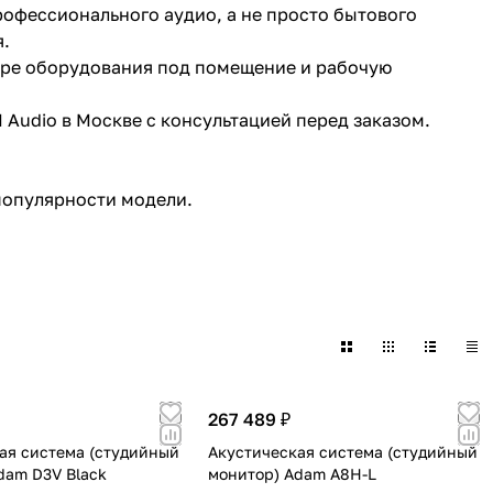
офессионального аудио, а не просто бытового
.
ре оборудования под помещение и рабочую
Audio в Москве с консультацией перед заказом.
популярности модели.
ам и продюсерам
деталей, панорамы, середины и низкочастотного
 и медиапроизводству
звучивания, работы с речью, подкастами и
м.
267 489 ₽
 клиент
ая система (студийный
Акустическая система (студийный
dam D3V Black
монитор) Adam A8H-L
ат помещения, задачи и рабочую нагрузку.