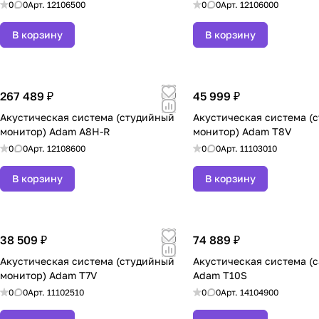
0
0
Арт.
12106500
студию
0
0
Арт.
12106000
В корзину
В корзину
Экономия времени
Консультация перед
267 489 ₽
45 999 ₽
покупкой
Акустическая система (студийный
Акустическая система (
монитор) Adam A8H-R
монитор) Adam T8V
Поставка в регион
0
0
Арт.
12108600
0
0
Арт.
11103010
Как выбрать ADAM Audio в 
В корзину
В корзину
01
Определите, для чего имен
мониторинг, запись, постп
профессиональный продак
38 509 ₽
74 889 ₽
Акустическая система (студийный
Акустическая система (
монитор) Adam T7V
Adam T10S
04
0
0
Арт.
11102510
0
0
Арт.
14104900
При необходимости уточнит