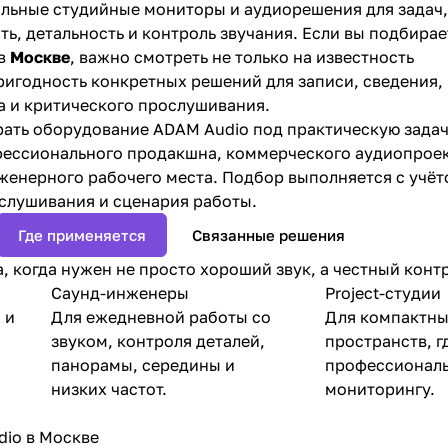
льные студийные мониторы и аудиорешения для задач,
ть, детальность и контроль звучания. Если вы подбирае
 в
Москве
, важно смотреть не только на известность
пригодность конкретных решений для записи, сведения,
а и критического прослушивания.
ать оборудование ADAM Audio под практическую задач
фессионального продакшна, коммерческого аудиопроек
женерного рабочего места. Подбор выполняется с учё
слушивания и сценария работы.
Где применяется
Связанные решения
, когда нужен не просто хороший звук, а честный контр
Саунд-инженеры
Project-студии
 и
Для ежедневной работы со
Для компактны
звуком, контроля деталей,
пространств, г
панорамы, середины и
профессиональ
низких частот.
мониторингу.
io в Москве