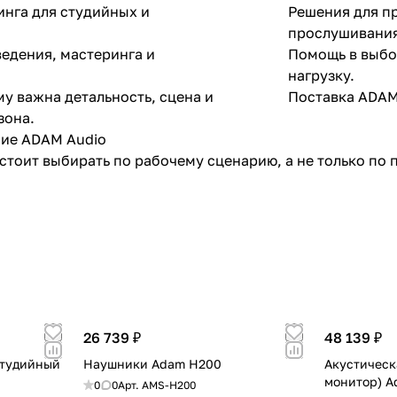
нга для студийных и
Решения для пр
прослушивания
ведения, мастеринга и
Помощь в выбо
нагрузку.
му важна детальность, сцена и
Поставка ADAM 
зона.
ие ADAM Audio
тоит выбирать по рабочему сценарию, а не только по 
Саунд-инженер
 и мастеринга, где ошибки
Для контроля 
ют на результат.
диапазона.
ям
Постпродакшну
ым нужен профессиональный
Для монтажа, о
рабочем пространстве.
аудиоконтенто
 Audio в «Аудиосайте»
26 739 ₽
48 139 ₽
Что получает
студийный
Наушники Adam H200
Акустическ
монитор) A
0
0
Арт.
AMS-H200
Помощь в выборе оборудования ADAM Audio под форм