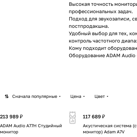
Высокая точность монитори
профессиональных задач.
Подход для звукозаписи, с
постпродакшна.
Удобный выбор для тех, ко
контроль частотного диапа
Кому подходит оборудован
Оборудование ADAM Audio с
Студиям звукозаписи
Для задач записи, сведения
мониторинга напрямую влия
Домашним и project-студи
Для пользователей, котор
Сначала популярные
Цена
Цвет
мониторинг в компактном 
Преимущества заказа ADAM
213 989 ₽
117 689 ₽
Что важно заказчику
ADAM Audio A77H Студийный
Акустическая система (
монитор
монитор) Adam A7V
Подбор под реальную