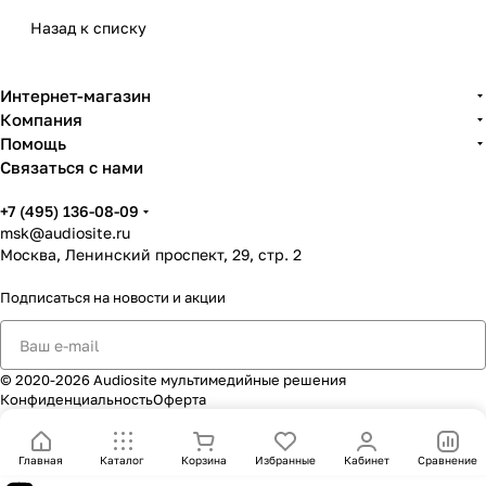
прикладных музыкальных задач.
Назад к списку
Guitto в
Москве
— это выбор для тех, кто
Интернет-магазин
ценит практичные аксессуары, удобство в
Компания
работе и понятные решения для
Помощь
музыкантов.
Связаться с нами
+7 (495) 136-08-09
msk@audiosite.ru
Что представляет собой бренд
Москва, Ленинский проспект, 29, стр. 2
Guitto
Подписаться
на новости и акции
Продукция
Guitto
хорошо подходит гитаристам,
преподавателям, ученикам, репетиционным
базам, домашним студиям и всем, кому нужны
© 2020-2026 Audiosite мультимедийные решения
аксессуары для регулярной музыкальной
Конфиденциальность
Оферта
практики. Бренд уместен там, где важны
комфорт, скорость настройки рабочего места и
Главная
Каталог
Корзина
Избранные
Кабинет
Сравнение
удобство ежедневного использования без